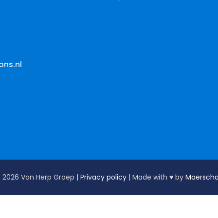
ons.nl
 2026 Van Herp Groep |
Privacy policy
| Made with ♥︎ by
Maerscha