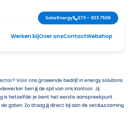
Solar
Energy
073 – 303 7506
Werken bij
Over ons
Contact
Webshop
ector? Voor ons groeiende bedrijf in energy solutions
erker ben jij de spil van ons kantoor. Jij
ag is hetzelfde: je bent het eerste aanspreekpunt
de gaten. Zo draag jij direct bij aan de verduurzaming