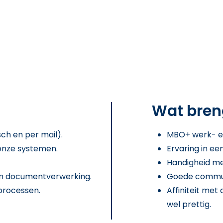
Wat bren
ch en per mail).
MBO+ werk- e
 onze systemen.
Ervaring in ee
Handigheid m
 en documentverwerking.
Goede communi
processen.
Affiniteit met
wel prettig.