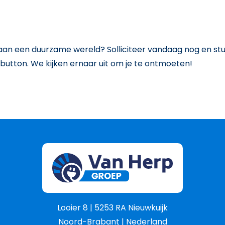
aan een duurzame wereld? Solliciteer vandaag nog en stuu
iebutton. We kijken ernaar uit om je te ontmoeten!
Looier 8 | 5253 RA Nieuwkuijk
Noord-Brabant | Nederland